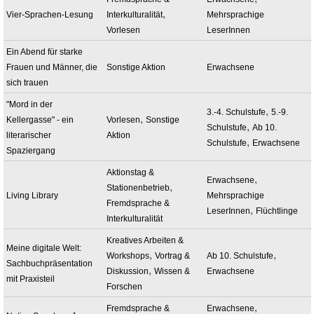
,
Vier-Sprachen-Lesung
Interkulturalität
Mehrsprachige
Vorlesen
LeserInnen
Ein Abend für starke
Frauen und Männer, die
Sonstige Aktion
Erwachsene
sich trauen
"Mord in der
,
3.-4. Schulstufe
5.-9.
,
Kellergasse" - ein
Vorlesen
Sonstige
,
Schulstufe
Ab 10.
literarischer
Aktion
,
Schulstufe
Erwachsene
Spaziergang
Aktionstag &
,
Erwachsene
,
Stationenbetrieb
Living Library
Mehrsprachige
Fremdsprache &
,
LeserInnen
Flüchtlinge
Interkulturalität
Kreatives Arbeiten &
Meine digitale Welt:
,
,
Workshops
Vortrag &
Ab 10. Schulstufe
Sachbuchpräsentation
,
Diskussion
Wissen &
Erwachsene
mit Praxisteil
Forschen
,
Fremdsprache &
Erwachsene