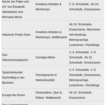
Nacht, der Falter und
,
Kreatives Arbeiten &
5.-9. Schulstufe
Ab 10.
ich" von Elisabeth
,
Workshops
Schulstufe
Erwachsene
Steinkellner und
Michaela Weiss
,
Ab 10. Schulstufe
,
Erwachsene
Menschen
Kreatives Arbeiten &
,
Inklusiver Poetry Slam
mit Handicap
,
Workshops
Wettbewerb
Mehrsprachige
,
LeserInnen
Flüchtlinge
,
3.-4. Schulstufe
5.-9.
Das
,
Sonstige Aktion
Schulstufe
Ab 10.
Überraschungsbuch
,
Schulstufe
Erwachsene
,
3.-4. Schulstufe
5.-9.
Sprachenbunter
,
,
Fremdsprache &
Schulstufe
Erwachsene
Nachmittag in der
Interkulturalität
Mehrsprachige
Bücherei
,
LeserInnen
Flüchtlinge
,
,
Ferienaktion
Quiz &
Ab 10. Schulstufe
Escape the Room
,
Rätsel
Wettbewerb
Erwachsene
Das Lockenschwein