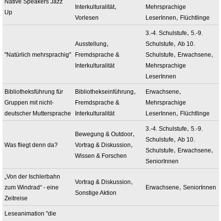
Native Speakers Jazz
,
Interkulturalität
Mehrsprachige
Up
,
Vorlesen
LeserInnen
Flüchtlinge
,
3.-4. Schulstufe
5.-9.
,
,
Ausstellung
Schulstufe
Ab 10.
,
,
"Natürlich mehrsprachig"
Fremdsprache &
Schulstufe
Erwachsene
Interkulturalität
Mehrsprachige
LeserInnen
,
,
Bibliotheksführung für
Bibliothekseinführung
Erwachsene
Gruppen mit nicht-
Fremdsprache &
Mehrsprachige
,
deutscher Muttersprache
Interkulturalität
LeserInnen
Flüchtlinge
,
3.-4. Schulstufe
5.-9.
,
Bewegung & Outdoor
,
Schulstufe
Ab 10.
,
Was fliegt denn da?
Vortrag & Diskussion
,
,
Schulstufe
Erwachsene
Wissen & Forschen
SeniorInnen
„Von der Ischlerbahn
,
Vortrag & Diskussion
,
zum Windrad“ - eine
Erwachsene
SeniorInnen
Sonstige Aktion
Zeitreise
Leseanimation "die