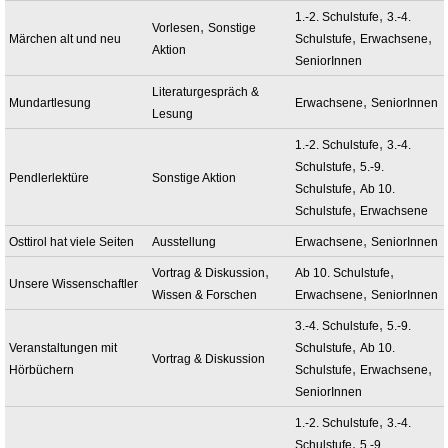
,
1.-2. Schulstufe
3.-4.
,
Vorlesen
Sonstige
,
,
Märchen alt und neu
Schulstufe
Erwachsene
Aktion
SeniorInnen
Literaturgespräch &
,
Mundartlesung
Erwachsene
SeniorInnen
Lesung
,
1.-2. Schulstufe
3.-4.
,
Schulstufe
5.-9.
Pendlerlektüre
Sonstige Aktion
,
Schulstufe
Ab 10.
,
Schulstufe
Erwachsene
,
Osttirol hat viele Seiten
Ausstellung
Erwachsene
SeniorInnen
,
,
Vortrag & Diskussion
Ab 10. Schulstufe
Unsere Wissenschaftler
,
Wissen & Forschen
Erwachsene
SeniorInnen
,
3.-4. Schulstufe
5.-9.
,
Veranstaltungen mit
Schulstufe
Ab 10.
Vortrag & Diskussion
,
,
Hörbüchern
Schulstufe
Erwachsene
SeniorInnen
,
1.-2. Schulstufe
3.-4.
,
Schulstufe
5.-9.