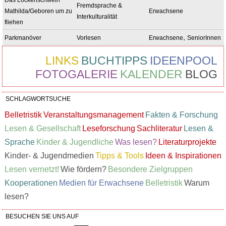
Fremdsprache &
Mathilda/Geboren um zu
Erwachsene
Interkulturalität
fliehen
,
Parkmanöver
Vorlesen
Erwachsene
SeniorInnen
LINKS
BUCHTIPPS
IDEENPOOL
FOTOGALERIE
KALENDER
BLOG
SCHLAGWORTSUCHE
Belletristik
Veranstaltungsmanagement
Fakten & Forschung
Lesen & Gesellschaft
Leseforschung
Sachliteratur
Lesen &
Sprache
Kinder & Jugendliche
Was lesen?
Literaturprojekte
Kinder- & Jugendmedien
Tipps & Tools
Ideen & Inspirationen
Lesen vernetzt!
Wie fördern?
Besondere Zielgruppen
Kooperationen
Medien für Erwachsene
Belletristik
Warum
lesen?
BESUCHEN SIE UNS AUF