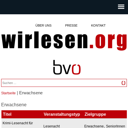
ÜBER UNS
PRESSE
KONTAKT
| Erwachsene
Startseite
Sie sind hier
Erwachsene
Titel
Veranstaltungstyp
Zielgruppe
Krimi-Lesenacht für
,
Lesenacht
Erwachsene
SeniorInnen