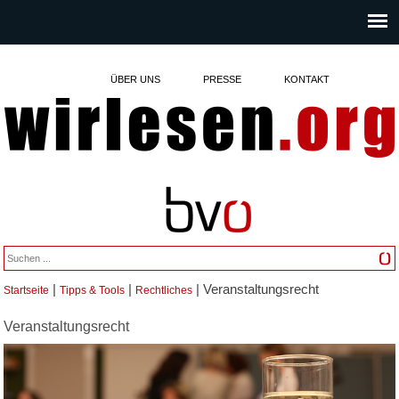
ÜBER UNS
PRESSE
KONTAKT
|
|
| Veranstaltungsrecht
Startseite
Tipps & Tools
Rechtliches
Sie sind hier
Veranstaltungsrecht