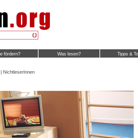
e fördern?
Was lesen?
Tipps & To
| NichtleserInnen