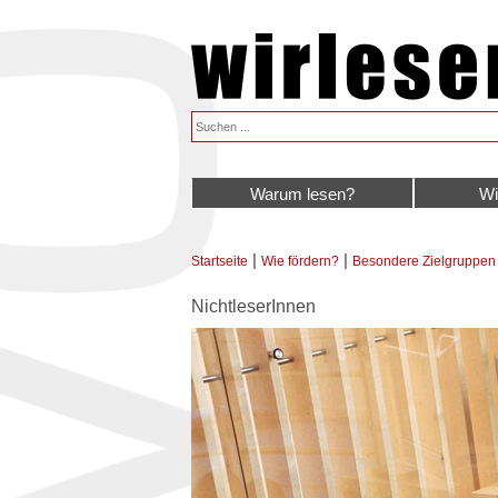
Warum lesen?
Wi
|
|
Startseite
Wie fördern?
Besondere Zielgruppen
Sie sind hier
NichtleserInnen