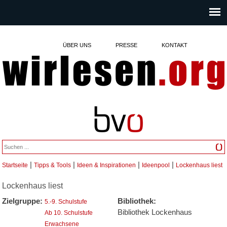
ÜBER UNS
PRESSE
KONTAKT
|
|
|
|
Startseite
Tipps & Tools
Ideen & Inspirationen
Ideenpool
Lockenhaus liest
Sie sind hier
Lockenhaus liest
Zielgruppe:
Bibliothek:
5.-9. Schulstufe
Bibliothek Lockenhaus
Ab 10. Schulstufe
Erwachsene