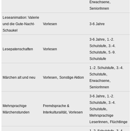
,
Erwachsene
SeniorInnen
Leseanimation: Valerie
und die Gute-Nacht-
Vorlesen
3-6 Jahre
Schaukel
,
3-6 Jahre
1.-2.
,
Schulstufe
3.-4.
Lesepatenschaften
Vorlesen
,
Schulstufe
5.-9.
Schulstufe
,
1.-2. Schulstufe
3.-4.
,
Schulstufe
,
Märchen alt und neu
Vorlesen
Sonstige Aktion
,
Erwachsene
SeniorInnen
,
3-6 Jahre
1.-2.
,
Schulstufe
3.-4.
Mehrsprachige
Fremdsprache &
,
Schulstufe
,
Märchenstunden
Interkulturalität
Vorlesen
Mehrsprachige
,
LeserInnen
Flüchtlinge
,
1.-2. Schulstufe
3.-4.