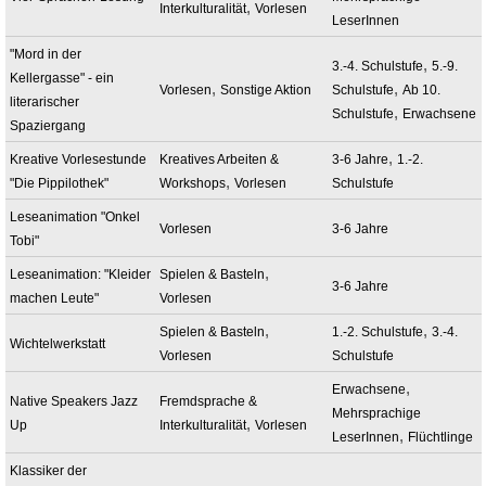
,
Interkulturalität
Vorlesen
LeserInnen
"Mord in der
,
3.-4. Schulstufe
5.-9.
Kellergasse" - ein
,
,
Vorlesen
Sonstige Aktion
Schulstufe
Ab 10.
literarischer
,
Schulstufe
Erwachsene
Spaziergang
,
Kreative Vorlesestunde
Kreatives Arbeiten &
3-6 Jahre
1.-2.
,
"Die Pippilothek"
Workshops
Vorlesen
Schulstufe
Leseanimation "Onkel
Vorlesen
3-6 Jahre
Tobi"
,
Leseanimation: "Kleider
Spielen & Basteln
3-6 Jahre
machen Leute"
Vorlesen
,
,
Spielen & Basteln
1.-2. Schulstufe
3.-4.
Wichtelwerkstatt
Vorlesen
Schulstufe
,
Erwachsene
Native Speakers Jazz
Fremdsprache &
Mehrsprachige
,
Up
Interkulturalität
Vorlesen
,
LeserInnen
Flüchtlinge
Klassiker der