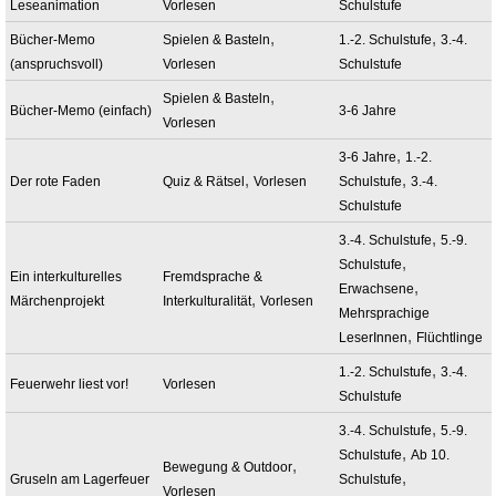
Leseanimation
Vorlesen
Schulstufe
,
,
Bücher-Memo
Spielen & Basteln
1.-2. Schulstufe
3.-4.
(anspruchsvoll)
Vorlesen
Schulstufe
,
Spielen & Basteln
Bücher-Memo (einfach)
3-6 Jahre
Vorlesen
,
3-6 Jahre
1.-2.
,
,
Der rote Faden
Quiz & Rätsel
Vorlesen
Schulstufe
3.-4.
Schulstufe
,
3.-4. Schulstufe
5.-9.
,
Schulstufe
Ein interkulturelles
Fremdsprache &
,
Erwachsene
,
Märchenprojekt
Interkulturalität
Vorlesen
Mehrsprachige
,
LeserInnen
Flüchtlinge
,
1.-2. Schulstufe
3.-4.
Feuerwehr liest vor!
Vorlesen
Schulstufe
,
3.-4. Schulstufe
5.-9.
,
Schulstufe
Ab 10.
,
Bewegung & Outdoor
,
Gruseln am Lagerfeuer
Schulstufe
Vorlesen