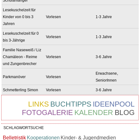
Schulanfänger
Lesekuschelzeit für
Kinder von 0 bis 3
Vorlesen
1-3 Jahre
Jahren
Lesekuschelzeit für 0
Vorlesen
1-3 Jahre
bis 3-Jährige
Familie Naseweiß / Liz
Chamäleon - Reime
Vorlesen
3-6 Jahre
und Zungenbrecher
,
Erwachsene
Parkmanöver
Vorlesen
SeniorInnen
Schmetterling Simon
Vorlesen
3-6 Jahre
LINKS
BUCHTIPPS
IDEENPOOL
FOTOGALERIE
KALENDER
BLOG
SCHLAGWORTSUCHE
Belletristik
Kooperationen
Kinder- & Jugendmedien