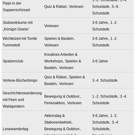
Pippi in der
,
,
Quiz & Rätsel
Vorlesen
Schulstufe
5.-9.
Suppenschüssel
Schulstufe
,
Südseeträume mit
3-6 Jahre
1.-2.
Vorlesen
„Königin Gisela“
Schulstufe
,
,
Wichtelzeit mit Tomte
Spielen & Basteln
3-6 Jahre
1.-2.
Tummetott
Vorlesen
Schulstufe
Kreatives Arbeiten &
,
Spatzenclub
Workshops
Spielen &
3-6 Jahre
,
Basteln
Vorlesen
,
Quiz & Rätsel
Spielen &
Vorlese-Bücherbingo
3.-4. Schulstufe
,
Basteln
Vorlesen
Geschichtenwanderung
,
,
Bewegung & Outdoor
1.-2. Schulstufe
3.-4.
mit Feen und
,
Ferienaktion
Vorlesen
Schulstufe
Waldgeistern
,
Aktionstag &
3-6 Jahre
1.-2.
,
,
Stationenbetrieb
Schulstufe
3.-4.
,
,
Lesewandertag
Bewegung & Outdoor
Schulstufe