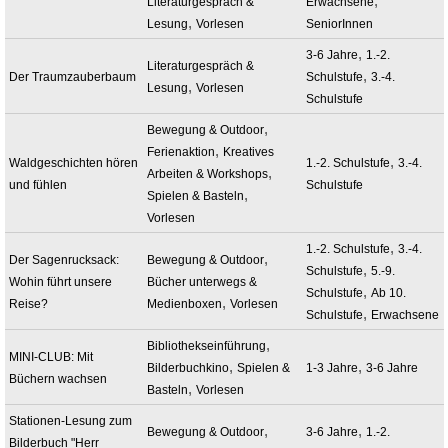
,
Literaturgespräch &
Erwachsene
,
Lesung
Vorlesen
SeniorInnen
,
3-6 Jahre
1.-2.
Literaturgespräch &
,
Der Traumzauberbaum
Schulstufe
3.-4.
,
Lesung
Vorlesen
Schulstufe
,
Bewegung & Outdoor
,
Ferienaktion
Kreatives
,
Waldgeschichten hören
1.-2. Schulstufe
3.-4.
,
Arbeiten & Workshops
und fühlen
Schulstufe
,
Spielen & Basteln
Vorlesen
,
1.-2. Schulstufe
3.-4.
,
Der Sagenrucksack:
Bewegung & Outdoor
,
Schulstufe
5.-9.
Wohin führt unsere
Bücher unterwegs &
,
Schulstufe
Ab 10.
,
Reise?
Medienboxen
Vorlesen
,
Schulstufe
Erwachsene
,
Bibliothekseinführung
MINI-CLUB: Mit
,
,
Bilderbuchkino
Spielen &
1-3 Jahre
3-6 Jahre
Büchern wachsen
,
Basteln
Vorlesen
Stationen-Lesung zum
,
,
Bewegung & Outdoor
3-6 Jahre
1.-2.
Bilderbuch "Herr