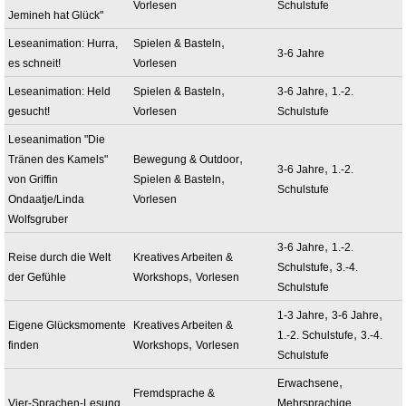
Vorlesen
Schulstufe
Jemineh hat Glück"
,
Leseanimation: Hurra,
Spielen & Basteln
3-6 Jahre
es schneit!
Vorlesen
,
,
Leseanimation: Held
Spielen & Basteln
3-6 Jahre
1.-2.
gesucht!
Vorlesen
Schulstufe
Leseanimation "Die
,
Tränen des Kamels"
Bewegung & Outdoor
,
3-6 Jahre
1.-2.
,
von Griffin
Spielen & Basteln
Schulstufe
Ondaatje/Linda
Vorlesen
Wolfsgruber
,
3-6 Jahre
1.-2.
Reise durch die Welt
Kreatives Arbeiten &
,
Schulstufe
3.-4.
,
der Gefühle
Workshops
Vorlesen
Schulstufe
,
,
1-3 Jahre
3-6 Jahre
Eigene Glücksmomente
Kreatives Arbeiten &
,
1.-2. Schulstufe
3.-4.
,
finden
Workshops
Vorlesen
Schulstufe
,
Erwachsene
Fremdsprache &
Vier-Sprachen-Lesung
Mehrsprachige