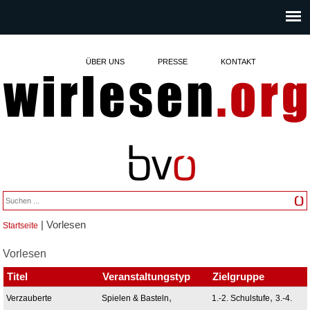
ÜBER UNS
PRESSE
KONTAKT
| Vorlesen
Startseite
Sie sind hier
Vorlesen
Titel
Veranstaltungstyp
Zielgruppe
,
,
Verzauberte
Spielen & Basteln
1.-2. Schulstufe
3.-4.