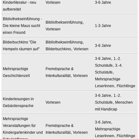
Kinderliteratur - neu
Vorlesen
3-6 Jahre
aufbereitet
Bibliothekseinführung -
,
Bibliothekseinführung
Die kleine Maus sucht
1-3 Jahre
Vorlesen
einen Freund
,
Bilderbuchkino "Die
Bibliothekseinführung
3-6 Jahre
,
Hempels räumen auf"
Bilderbuchkino
Vorlesen
,
3-6 Jahre
1.-2.
,
Schulstufe
3.-4.
Mehrsprachige
Fremdsprache &
,
Schulstufe
,
Geschichtenzeit
Interkulturalität
Vorlesen
Mehrsprachige
,
LeserInnen
Flüchtlinge
,
3-6 Jahre
1.-2.
Kinderlesungen in
,
Vorlesen
Schulstufe
Menschen
Gebärdensprache
mit Handicap
Mehrsprachige
,
3-6 Jahre
Veranstaltungen für
Fremdsprache &
Mehrsprachige
,
Kindergartenkinder und
Interkulturalität
Vorlesen
,
LeserInnen
Flüchtlinge