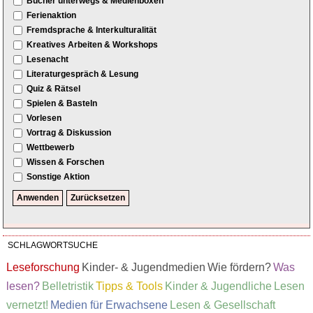
Bücher unterwegs & Medienboxen
Ferienaktion
Fremdsprache & Interkulturalität
Kreatives Arbeiten & Workshops
Lesenacht
Literaturgespräch & Lesung
Quiz & Rätsel
Spielen & Basteln
Vorlesen
Vortrag & Diskussion
Wettbewerb
Wissen & Forschen
Sonstige Aktion
SCHLAGWORTSUCHE
Leseforschung
Kinder- & Jugendmedien
Wie fördern?
Was
lesen?
Belletristik
Tipps & Tools
Kinder & Jugendliche
Lesen
vernetzt!
Medien für Erwachsene
Lesen & Gesellschaft