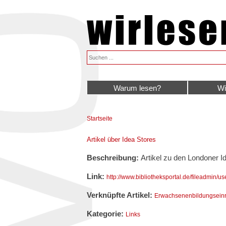
Warum lesen?
Wi
Startseite
Sie sind hier
Artikel über Idea Stores
Beschreibung:
Artikel zu den Londoner I
Link:
http://www.bibliotheksportal.de/fileadmin
Verknüpfte Artikel:
Erwachsenenbildungseinr
Kategorie:
Links