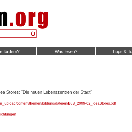
e fördern?
Was lesen?
Tipps & To
dea Stores: "Die neuen Lebenszentren der Stadt"
/user_upload/content/themen/bildung/dateien/BuB_2009-02_IdeaStores.pdf
ichtungen