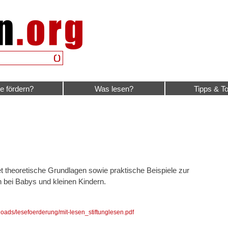
e fördern?
Was lesen?
Tipps & To
et theoretische Grundlagen sowie praktische Beispiele zur
 bei Babys und kleinen Kindern.
oads/lesefoerderung/mit-lesen_stiftunglesen.pdf