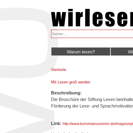
Warum lesen?
Wi
Startseite
Sie sind hier
Mit Lesen groß werden
Beschreibung:
Die Broschüre der Stiftung Lesen beinhalt
Förderung der Lese- und Sprachmotivation
Link:
http://www.borromaeusverein.de/images/upl