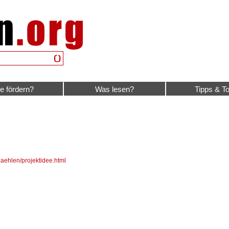
e fördern?
Was lesen?
Tipps & To
aehlen/projektidee.html