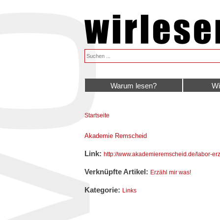
Warum lesen?
Wi
Startseite
Sie sind hier
Akademie Remscheid
Link:
http://www.akademieremscheid.de/labor-erz
Verknüpfte Artikel:
Erzähl mir was!
Kategorie:
Links