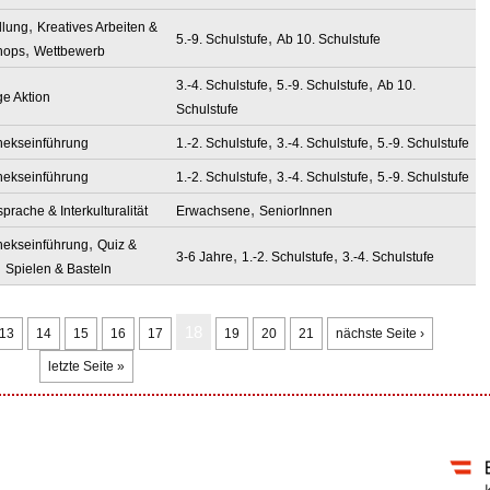
,
llung
Kreatives Arbeiten &
,
5.-9. Schulstufe
Ab 10. Schulstufe
,
hops
Wettbewerb
,
,
3.-4. Schulstufe
5.-9. Schulstufe
Ab 10.
ge Aktion
Schulstufe
,
,
thekseinführung
1.-2. Schulstufe
3.-4. Schulstufe
5.-9. Schulstufe
,
,
thekseinführung
1.-2. Schulstufe
3.-4. Schulstufe
5.-9. Schulstufe
,
rache & Interkulturalität
Erwachsene
SeniorInnen
,
thekseinführung
Quiz &
,
,
3-6 Jahre
1.-2. Schulstufe
3.-4. Schulstufe
,
Spielen & Basteln
18
13
14
15
16
17
19
20
21
nächste Seite ›
letzte Seite »