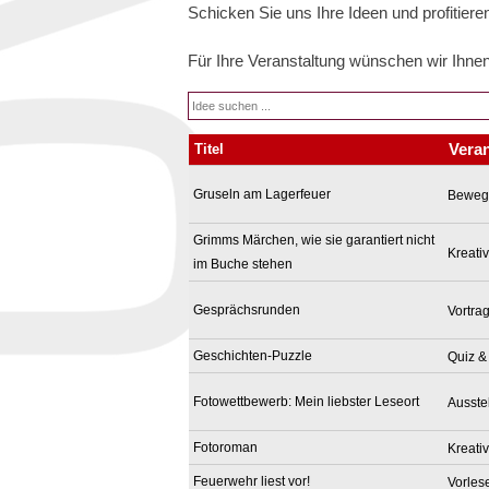
Schicken Sie uns Ihre Ideen und profitiere
Für Ihre Veranstaltung wünschen wir Ihnen 
Vera
Titel
Gruseln am Lagerfeuer
Beweg
Grimms Märchen, wie sie garantiert nicht
Kreati
im Buche stehen
Gesprächsrunden
Vortra
Geschichten-Puzzle
Quiz &
Fotowettbewerb: Mein liebster Leseort
Ausste
Fotoroman
Kreati
Feuerwehr liest vor!
Vorles