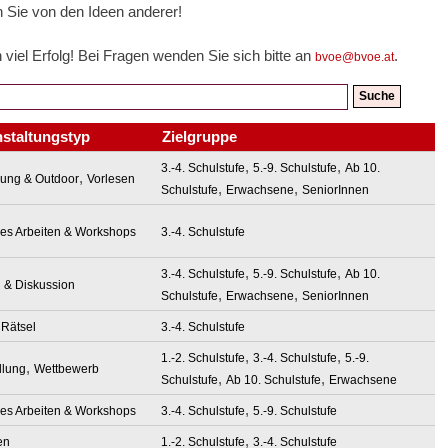
n Sie von den Ideen anderer!
viel Erfolg! Bei Fragen wenden Sie sich bitte an
.
bvoe@bvoe.at
nstaltungstyp
Zielgruppe
,
,
3.-4. Schulstufe
5.-9. Schulstufe
Ab 10.
,
ung & Outdoor
Vorlesen
,
,
Schulstufe
Erwachsene
SeniorInnen
ves Arbeiten & Workshops
3.-4. Schulstufe
,
,
3.-4. Schulstufe
5.-9. Schulstufe
Ab 10.
g & Diskussion
,
,
Schulstufe
Erwachsene
SeniorInnen
 Rätsel
3.-4. Schulstufe
,
,
1.-2. Schulstufe
3.-4. Schulstufe
5.-9.
,
llung
Wettbewerb
,
,
Schulstufe
Ab 10. Schulstufe
Erwachsene
,
ves Arbeiten & Workshops
3.-4. Schulstufe
5.-9. Schulstufe
,
en
1.-2. Schulstufe
3.-4. Schulstufe