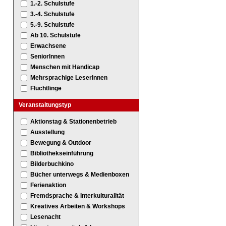
1.-2. Schulstufe
3.-4. Schulstufe
5.-9. Schulstufe
Ab 10. Schulstufe
Erwachsene
SeniorInnen
Menschen mit Handicap
Mehrsprachige LeserInnen
Flüchtlinge
Veranstaltungstyp
Aktionstag & Stationenbetrieb
Ausstellung
Bewegung & Outdoor
Bibliothekseinführung
Bilderbuchkino
Bücher unterwegs & Medienboxen
Ferienaktion
Fremdsprache & Interkulturalität
Kreatives Arbeiten & Workshops
Lesenacht