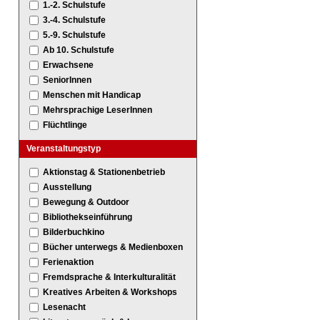
1.-2. Schulstufe
3.-4. Schulstufe
5.-9. Schulstufe
Ab 10. Schulstufe
Erwachsene
SeniorInnen
Menschen mit Handicap
Mehrsprachige LeserInnen
Flüchtlinge
Veranstaltungstyp
Aktionstag & Stationenbetrieb
Ausstellung
Bewegung & Outdoor
Bibliothekseinführung
Bilderbuchkino
Bücher unterwegs & Medienboxen
Ferienaktion
Fremdsprache & Interkulturalität
Kreatives Arbeiten & Workshops
Lesenacht