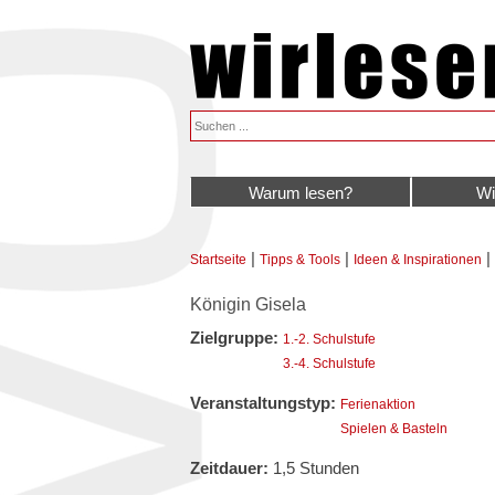
Warum lesen?
Wi
|
|
|
Startseite
Tipps & Tools
Ideen & Inspirationen
Sie sind hier
Königin Gisela
Zielgruppe:
1.-2. Schulstufe
3.-4. Schulstufe
Veranstaltungstyp:
Ferienaktion
Spielen & Basteln
Zeitdauer:
1,5 Stunden