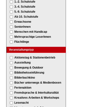
1.-2. Schulstufe
3.-4. Schulstufe
5.-9. Schulstufe
Ab 10. Schulstufe
Erwachsene
SeniorInnen
Menschen mit Handicap
Mehrsprachige LeserInnen
Flüchtlinge
Veranstaltungstyp
Aktionstag & Stationenbetrieb
Ausstellung
Bewegung & Outdoor
Bibliothekseinführung
Bilderbuchkino
Bücher unterwegs & Medienboxen
Ferienaktion
Fremdsprache & Interkulturalität
Kreatives Arbeiten & Workshops
Lesenacht