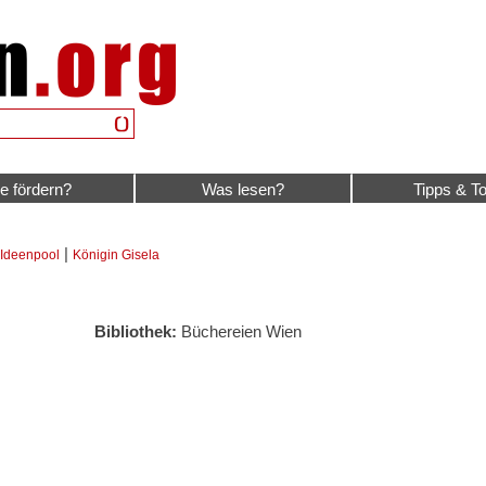
e fördern?
Was lesen?
Tipps & To
|
Ideenpool
Königin Gisela
Bibliothek:
Büchereien Wien