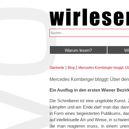
Warum lesen?
Wi
|
|
Startseite
Blog
Mercedes Kornberger bloggt: Ü
Sie sind hier
Mercedes Kornberger bloggt: Über de
Ein Ausflug in den ersten Wiener Bezirk
Die Schreiberei ist eine ungelobte Kunst
kämpfen und am Ende darf man das dann vo
in Form eines begeisterten Publikums, das 
auf intellektuelle Art und Weise, in schwie
die man reagieren muss, in einem unend