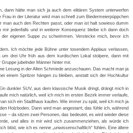
, dann hätte man sich ja auch dem elitären System unterwerfen
 Frau in der Literatur wird man schnell zum Biedermeierpüppchen
der man auch den Rechten passt, oder man ist halt sowieso dumm
 mir jedenfalls und in weiterer Konsequenz bleibe ich dann doch
in der eigenen Suppe zu schwimmen. Verstecke mich, bevor ich
ndern. Ich möchte jede Bühne unter tosendem Applaus verlassen,
 um drei Uhr früh aus dem kurdischen Lokal stolpere, dann mit
 Gruppe jubelnder Männer hinter mir.
eine Lesung in der Alten Schmiede anzuschauen. Das macht man ja
 bei einem Spritzer hängen zu bleiben, anstatt sich der Hochkultur
 Ein dunkler SUV, aus dem klassische Musik dringt, drängt mich in
ufe mich natürlich, weil ich mich im ersten Bezirk immer verlaufe,
n sich ein Stadthaus kaufen. Wie immer zu spät, weil ich mich ja
enden Holzboden. Dann wird man angestarrt, das fühle ich, während
asse – da sitzen zwei Personen, das bedeutet, es wird wieder diese
erde, und alles in mir wird sich zusammenziehen, als würde ich
ich blöd, wie ich es nenne „unwissenschaftlich“ fühlen. Eine ältere