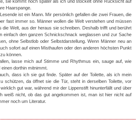
te, sie kommt noch später als ich und stöckelt ohne Rücksicht auf
hre Haarspange.
Lesende ist ein Mann. Mir persönlich gefallen die zwei Frauen, die
er fast immer so. Männer wollen die Welt verstehen und müssen
 die Welt, aus der heraus sie schreiben. Deshalb trifft und berührt
an einfach den ganzen Schnickschnack weglassen und zur Sache
en, ohne Selbstlob oder Selbstdarstellung. Wenn Männer neu an
auch sofort auf einen Misthaufen oder den anderen höchsten Punkt
 zu können.
fallen, lasse mich auf Stimme und Rhythmus ein, sauge auf, wie
 einen dorthin mitnimmt.
ch, dass ich sie gut finde. Später auf der Toilette, als ich mein
schützen, da öffnet sie die Tür, steht in derselben Toilette, vor
irklich gut war, während mir der Lippenstift hinunterfällt und über
ich weiß nicht, ob das gut angekommen ist, man ist hier nicht auf
immer noch um Literatur.