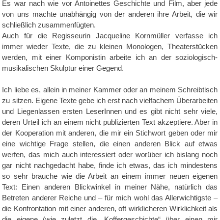
Es war nach wie vor Antoinettes Geschichte und Film, aber jede
von uns machte unabhängig von der anderen ihre Arbeit, die wir
schließlich zusammenfügten.
Auch für die Regisseurin Jacqueline Kornmüller verfasse ich
immer wieder Texte, die zu kleinen Monologen, Theaterstücken
werden, mit einer Komponistin arbeite ich an der soziologisch-
musikalischen Skulptur einer Gegend.
Ich liebe es, allein in meiner Kammer oder an meinem Schreibtisch
zu sitzen. Eigene Texte gebe ich erst nach vielfachem Überarbeiten
und Liegenlassen ersten LeserInnen und es gibt nicht sehr viele,
deren Urteil ich an einem nicht publizierten Text akzeptiere. Aber in
der Kooperation mit anderen, die mir ein Stichwort geben oder mir
eine wichtige Frage stellen, die einen anderen Blick auf etwas
werfen, das mich auch interessiert oder worüber ich bislang noch
gar nicht nachgedacht habe, finde ich etwas, das ich mindestens
so sehr brauche wie die Arbeit an einem immer neuen eigenen
Text: Einen anderen Blickwinkel in meiner Nähe, natürlich das
Betreten anderer Reiche und – für mich wohl das Allerwichtigste –
die Konfrontation mit einer anderen, oft wirklicheren Wirklichkeit als
die eigene (wie zuletzt die „Koffergeschichte“ über einen mir