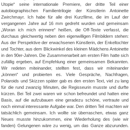
Utopie“ seine internationale Premiere, der dritte Teil einer
autobiographischen Familientrilogie der Künstlerin Antoinette
Zwirchmayr. Ich habe für alle drei Kurzfilme, die im Lauf der
vergangenen Jahre auf 16 mm gedreht wurden und gemeinsam
„Woran ich mich erinnere“ heißen, die Off-Texte verfasst, die
durchaus gleichwertig neben den eigenwilligen Filmbildern stehen:
Aus der Perspektive der erwachsenen Künstlerin, der Enkeltochter
und Tochter, aus dem Blickwinkel des kleinen Mädchens Antoinette
in den 90er-Jahren. Die Zusammenarbeit am ersten Film hatte sich
zufällig ergeben, auf Empfehlung einer gemeinsamen Bekannten.
Wir redeten miteinander, stellten fest, dass wir miteinander
„können“ und probierten es. Viele Gespräche, Nachfragen,
Polaroids und Skizzen später gab es den ersten Text, viel zu lang
für die rund zwanzig Minuten, die Regisseurin musste und durfte
kürzen. Bei Teil zwei waren wir schon befreundet und hatten eine
Basis, auf die aufzubauen eine geradezu schöne, vertraute und
noch einmal interessante Aufgabe war. Den dritten Teil machten wir
tatsächlich gemeinsam. Ich wollte sie überraschen, etwas ganz
Neues musste hinzukommen, eine Wiederholung des (wie wir
fanden) Gelungenen wäre zu wenig, um das Ganze abzurunden.