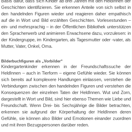
Basis dafür, dass sich Kinder ab drei Jahren mit den HeldInnen der
Geschichten identifizieren. Sie erkennen Anteile von sich selbst in
den handelnden Figuren wieder und reagieren daher empathisch
auf die in Wort und Bild erzählten Geschichten. Vorlesestunden –
ein- und mehrsprachig – in der Öffentlichen Bibliothek unterstützen
den Spracherwerb und animieren Erwachsene dazu, vorzulesen: in
der Kindergruppe, im Kindergarten, als Tagesmutter oder -vater, als
Mutter, Vater, Onkel, Oma.
Bilderbuchfiguren als „Vorbilder“
Kindergartenkinder erkennen in der Freundschaftssuche der
HeldInnen – auch in Tierform – eigene Gefühle wieder. Sie können
sich bereits auf komplexere Handlungen einlassen, verstehen die
Verbindungen zwischen den handelnden Figuren und verstehen die
Konsequenzen der einzelnen Taten der HeldInnen. Wut und Zorn,
dargestellt in Wort und Bild, sind hier ebenso Themen wie Liebe und
Freundschaft. Wenn Drei- bis Sechsjährige die Bilder betrachten,
erkennen sie aufgrund der Körperhaltung der HeldInnen deren
Gefühle, sie können also Bilder und Emotionen einander zuordnen
und mit ihren Bezugspersonen darüber reden.