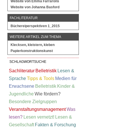
Website von Emma Farrarons
Website von Johanna Basford
FACHLITERATUR
Büchereiperspektiven 1_2015
WEITERE ARTIKEL ZUM THEMA
Klecksen, kleistern, kleben
Papierkonstruktionskunst
SCHLAGWORTSUCHE
Sachliteratur
Belletristik
Lesen &
Sprache
Tipps & Tools
Medien für
Erwachsene
Belletristik
Kinder &
Jugendliche
Wie fördern?
Besondere Zielgruppen
Veranstaltungsmanagement
Was
lesen?
Lesen vernetzt!
Lesen &
Gesellschaft
Fakten & Forschung