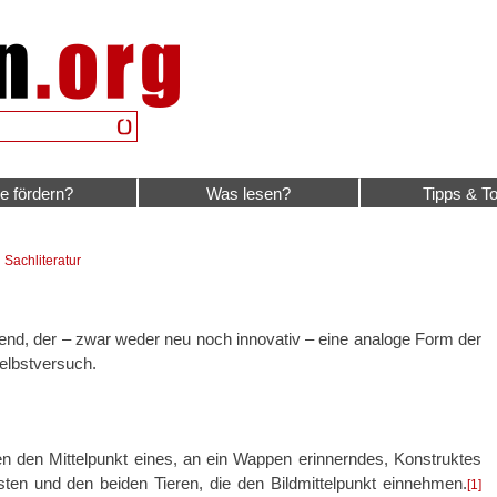
e fördern?
Was lesen?
Tipps & To
|
Sachliteratur
nd, der – zwar weder neu noch innovativ – eine analoge Form der
Selbstversuch.
den den Mittelpunkt eines, an ein Wappen erinnerndes, Konstruktes
sten und den beiden Tieren, die den Bildmittelpunkt einnehmen.
[1]