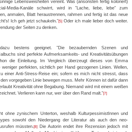
sinnige Lebensweisheiten vereint. Was (ansonsten fertig koloriert)
ial-Media-Kanäle schwirrt, wird in "Lache, liebe, lebe" zum
n, anmalen, Blatt heraustrennen, rahmen und fertig ist das neue
ht’s! Ich geh jetzt schaukeln."
Oder ich male lieber doch weiter.
[5]
wendung der Seiten zu denken.
 dazu bestens geeignet. "Die bezaubernden Szenen und
albuchs sind perfekte Aufmerksamkeits- und Kreativitätsübungen
chon die Einleitung. Im Vergleich überzeugt dieses von Emma
ne weniger perfekten, sichtlich per Hand gezogenen Linien. Wellen,
u einer Anti-Stress-Reise ein; sofern es mich nicht stresst, dass
ter den vorgegeben Linie bewegen muss. Mehr Können ist dafür dann
en erlaubt Kreativität ohne Begabung. Niemand wird mit einem weißen
gezeichnet. Verlieren kann nur, wer über den Rand malt."
[7]
cht ohne zynischem Unterton, weshalb KulturpessimistInnen und
hypes sowohl den Niedergang der Literatur als auch den neo-
ausrufen müssten.
Die Autorin endet ihre Rezension jedoch mit
[8]