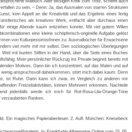
besprochene Malbuch. Aller bissigen Kritik zum Trotz, scheint auch
erfallen zu sein. – Denn: Ja, das Ausmalen von starren Strukturen
nst, kein Appell an die Kreativität und das Ergebnis eines fertig
ünstlerisches als kreatives Werk, entfacht aber durchaus einen
für einige Abende kaum entziehen konnte. Mit viel gutem Willen
rbkombinationen eine kleine schöpferisch-originelle Aufgabe gelöst
timmen von KulturpessimistInnen zu: Ausmalbücher für Erwachsene
ndern viel mehr mit mir selbst. Den soziologischen Überlegungen
 Weil mit bunten Stiften in der Hand, über die Seite eines Buches
ftsfähig. Mein persönlicher Rückzug ins Private beginnt bereits mit
nden Motives. Dann bin ich konzentriert, auf das Malen und auf
er wenig anspruchsvoll daherkommen, stört mich dabei kaum. Denn
, ist Ruhe. Darin kann ich zwar, im Vergleich zu anderen mir
fenden Freizeitaktivtäten, keinen Mehrwert erkennen, Nachteile
nd jedenfalls werde ich mich für Rot-Rosa-Lila-Orange-Töne
uf verzauberten Ranken.
ld. Ein magisches Papierabenteuer. 2. Aufl. München: Knesebeck
Schwarzweißmalerin. In: Frankfurter Allgemeine Online vom 15. 05.