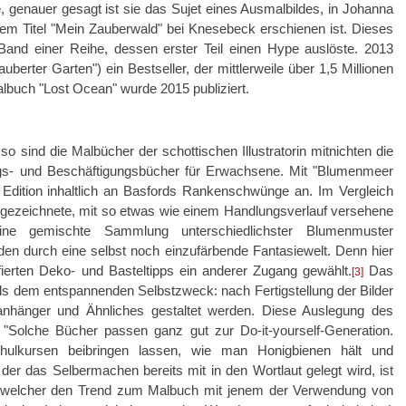
be, genauer gesagt ist sie das Sujet eines Ausmalbildes, in Johanna
em Titel "Mein Zauberwald" bei Knesebeck erschienen ist. Dieses
Band einer Reihe, dessen erster Teil einen Hype auslöste. 2013
berter Garten") ein Bestseller, der mittlerweile über 1,5 Millionen
lbuch "Lost Ocean" wurde 2015 publiziert.
 sind die Malbücher der schottischen Illustratorin mitnichten die
gs- und Beschäftigungsbücher für Erwachsene. Mit "Blumenmeer
 Edition inhaltlich an Basfords Rankenschwünge an. Im Vergleich
d gezeichnete, mit so etwas wie einem Handlungsverlauf versehene
 eine gemischte Sammlung unterschiedlichster Blumenmuster
aden durch eine selbst noch einzufärbende Fantasiewelt. Denn hier
fierten Deko- und Basteltipps ein anderer Zugang gewählt.
Das
[3]
als dem entspannenden Selbstzweck: nach Fertigstellung der Bilder
nhänger und Ähnliches gestaltet werden. Diese Auslegung des
: "Solche Bücher passen ganz gut zur Do-it-yourself-Generation.
chulkursen beibringen lassen, wie man Honigbienen hält und
der das Selbermachen bereits mit in den Wortlaut gelegt wird, ist
, welcher den Trend zum Malbuch mit jenem der Verwendung von