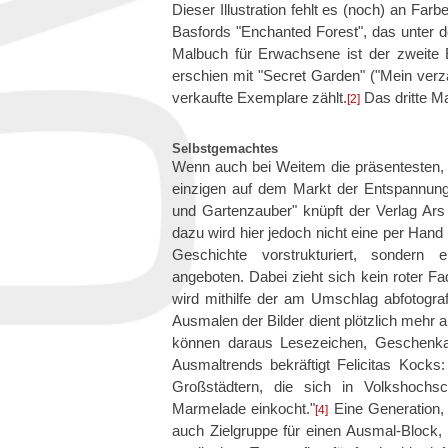
Dieser Illustration fehlt es (noch) an Far
Basfords "Enchanted Forest", das unter d
Malbuch für Erwachsene ist der zweite 
erschien mit "Secret Garden" ("Mein verzau
verkaufte Exemplare zählt.
Das dritte Ma
[2]
Selbstgemachtes
Wenn auch bei Weitem die präsentesten, so
einzigen auf dem Markt der Entspannun
und Gartenzauber" knüpft der Verlag Ars
dazu wird hier jedoch nicht eine per Han
Geschichte vorstrukturiert, sondern
angeboten. Dabei zieht sich kein roter F
wird mithilfe der am Umschlag abfotogra
Ausmalen der Bilder dient plötzlich mehr 
können daraus Lesezeichen, Geschenka
Ausmaltrends bekräftigt Felicitas Kocks
Großstädtern, die sich in Volkshochs
Marmelade einkocht."
Eine Generation, 
[4]
auch Zielgruppe für einen Ausmal-Block