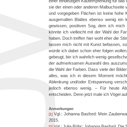
einer eindeutigen Kaufempfehlung für das 
sie der einen oder anderen Malbuchseite v
und vorgegeben Flächen ist keine hohe Ku
ausgemalten Blattes ebenso wenig ein k
gewissen, positiven Sog, dem ich mich 
könnte ich vielleicht mit der Wahl der Fa
haben. Doch treffen hier wohl eher die S
lassen mich nicht mit Kunst befassen, so
würde ich dabei schon eher folgen wollen.
gebeugt, bin ich wahrlich wenig gesellscha
der aufmerksamen Auswahl des auszumale
die Wahl der Farben. Dass viele der Bild
alles, was ich in diesem Moment möchte
Ablenkung und/oder Entspannung verschaf
jedoch ebenso wenig. – Für heute Abe
entscheiden. Denn jetzt male ich Vögel a
Anmerkungen
Vgl.: Johanna Basford: Mein Zauberwa
[1]
2015.
Vgl.: Julia Röhr: Johanna Basford. Die 
[2]