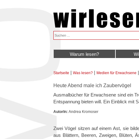
Warum lesen?
Wi
|
|
Startseite
Was lesen?
Medien für Erwachsene
Sie sind hier
Heute Abend male ich Zaubervögel
Ausmalbücher für Erwachsene sind ein Tre
Entspannung bieten will. Ein Einblick mit 
AutorIn:
Andrea Kromoser
Zwei Vögel sitzen auf einem Ast, sie bil
aus Blättern, Beeren, Zweigen, Blüten, Ä