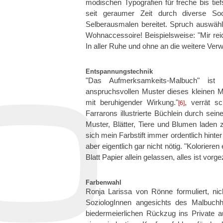
modischen Typografien für freche bis tief
seit geraumer Zeit durch diverse Soc
Selberausmalen bereitet. Spruch auswähle
Wohnaccessoire! Beispielsweise: "Mir reic
In aller Ruhe und ohne an die weitere Ver
Entspannungstechnik
"Das Aufmerksamkeits-Malbuch" ist
anspruchsvollen Muster dieses kleinen M
mit beruhigender Wirkung."
, verrät s
[6]
Farrarons illustrierte Büchlein durch sei
Muster, Blätter, Tiere und Blumen laden z
sich mein Farbstift immer ordentlich hin
aber eigentlich gar nicht nötig. "Kolorier
Blatt Papier allein gelassen, alles ist vor
Farbenwahl
Ronja Larissa von Rönne formuliert, ni
SoziologInnen angesichts des Malbuch
biedermeierlichen Rückzug ins Private 