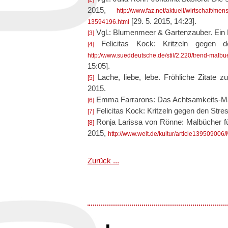
2015,
http://www.faz.net/aktuell/wirtschaft/m
[29. 5. 2015, 14:23].
13594196.html
Vgl.: Blumenmeer & Gartenzauber. Ein 
[3]
Felicitas Kock: Kritzeln gegen d
[4]
http://www.sueddeutsche.de/stil/2.220/trend-malb
15:05].
Lache, liebe, lebe. Fröhliche Zitate
[5]
2015.
Emma Farrarons: Das Achtsamkeits-Mal
[6]
Felicitas Kock: Kritzeln gegen den Stres
[7]
Ronja Larissa von Rönne: Malbücher für
[8]
2015,
http://www.welt.de/kultur/article139509006/
Zurück ...