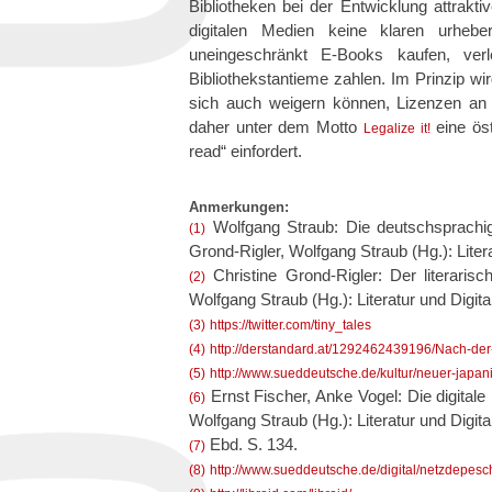
Bibliotheken bei der Entwicklung attrakt
digitalen Medien keine klaren urhebe
uneingeschränkt E-Books kaufen, ve
Bibliothekstantieme zahlen. Im Prinzip w
sich auch weigern können, Lizenzen an 
daher unter dem Motto
eine öst
Legalize it!
read“ einfordert.
Anmerkungen:
Wolfgang Straub: Die deutschsprachige
(1)
Grond-Rigler, Wolfgang Straub (Hg.): Litera
Christine Grond-Rigler: Der literaris
(2)
Wolfgang Straub (Hg.): Literatur und Digita
(3)
https://twitter.com/tiny_tales
(4)
http://derstandard.at/1292462439196/Nach-d
(5)
http://www.sueddeutsche.de/kultur/neuer-jap
Ernst Fischer, Anke Vogel: Die digitale
(6)
Wolfgang Straub (Hg.): Literatur und Digita
Ebd. S. 134.
(7)
(8)
http://www.sueddeutsche.de/digital/netzdepesc