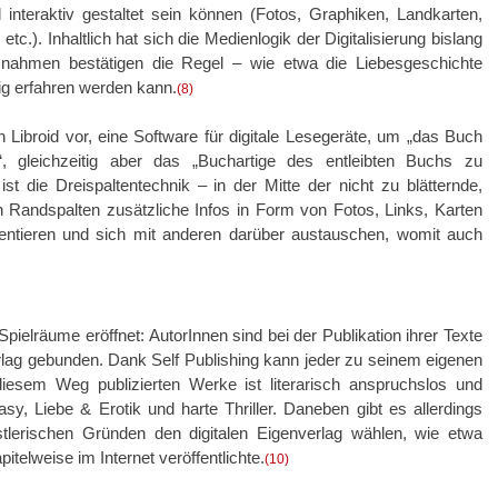
d interaktiv gestaltet sein können (Fotos, Graphiken, Landkarten,
c.). Inhaltlich hat sich die Medienlogik der Digitalisierung bislang
snahmen bestätigen die Regel – wie etwa die Liebesgeschichte
dig erfahren werden kann.
(8)
n Libroid vor, eine Software für digitale Lesegeräte, um „das Buch
, gleichzeitig aber das „Buchartige des entleibten Buchs zu
 die Dreispaltentechnik – in der Mitte der nicht zu blätternde,
n Randspalten zusätzliche Infos in Form von Fotos, Links, Karten
entieren und sich mit anderen darüber austauschen, womit auch
Spielräume eröffnet: AutorInnen sind bei der Publikation ihrer Texte
lag gebunden. Dank Self Publishing kann jeder zu seinem eigenen
diesem Weg publizierten Werke ist literarisch anspruchslos und
y, Liebe & Erotik und harte Thriller. Daneben gibt es allerdings
tlerischen Gründen den digitalen Eigenverlag wählen, wie etwa
itelweise im Internet veröffentlichte.
(10)