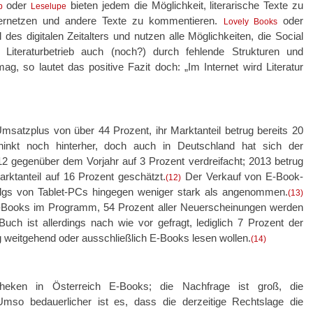
oder
bieten jedem die Möglichkeit, literarische Texte zu
b
Leselupe
u vernetzen und andere Texte zu kommentieren.
oder
Lovely Books
 des digitalen Zeitalters und nutzen alle Möglichkeiten, die Social
 Literaturbetrieb auch (noch?) durch fehlende Strukturen und
ag, so lautet das positive Fazit doch: „Im Internet wird Literatur
satzplus von über 44 Prozent, ihr Marktanteil betrug bereits 20
hinkt noch hinterher, doch auch in Deutschland hat sich der
12 gegenüber dem Vorjahr auf 3 Prozent verdreifacht; 2013 betrug
arktanteil auf 16 Prozent geschätzt.
Der Verkauf von E-Book-
(12)
olgs von Tablet-PCs hingegen weniger stark als angenommen.
(13)
-Books im Programm, 54 Prozent aller Neuerscheinungen werden
ch ist allerdings nach wie vor gefragt, lediglich 7 Prozent der
g weitgehend oder ausschließlich E-Books lesen wollen.
(14)
iotheken in Österreich E-Books; die Nachfrage ist groß, die
 Umso bedauerlicher ist es, dass die derzeitige Rechtslage die