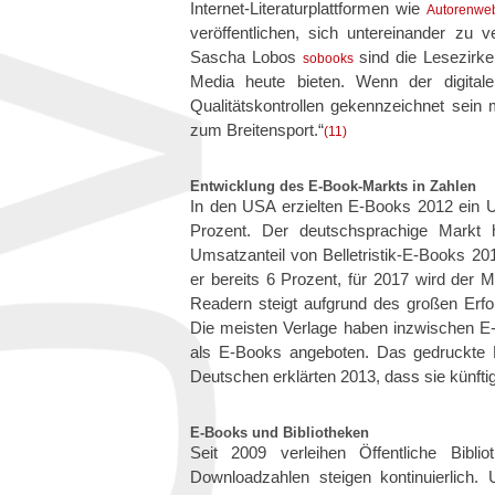
Internet-Literaturplattformen wie
Autorenwe
veröffentlichen, sich untereinander z
Sascha Lobos
sind die Lesezirkel
sobooks
Media heute bieten. Wenn der digitale
Qualitätskontrollen gekennzeichnet sein m
zum Breitensport.“
(11)
Entwicklung des E-Book-Markts in Zahlen
In den USA erzielten E-Books 2012 ein Um
Prozent. Der deutschsprachige Markt 
Umsatzanteil von Belletristik-E-Books 20
er bereits 6 Prozent, für 2017 wird der M
Readern steigt aufgrund des großen Erf
Die meisten Verlage haben inzwischen E
als E-Books angeboten. Das gedruckte Bu
Deutschen erklärten 2013, dass sie künfti
E-Books und Bibliotheken
Seit 2009 verleihen Öffentliche Bibl
Downloadzahlen steigen kontinuierlich.