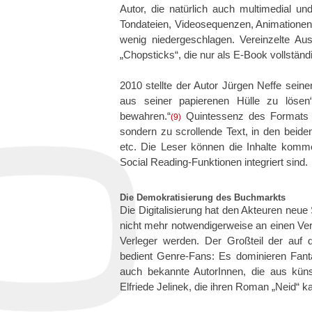
Autor, die natürlich auch multimedial un
Tondateien, Videosequenzen, Animationen et
wenig niedergeschlagen. Vereinzelte Au
„Chopsticks“, die nur als E-Book vollstän
2010 stellte der Autor Jürgen Neffe seine
aus seiner papierenen Hülle zu lösen“
bewahren.“
Quintessenz des Formats ist
(9)
sondern zu scrollende Text, in den beide
etc. Die Leser können die Inhalte komm
Social Reading-Funktionen integriert sind.
Die Demokratisierung des Buchmarkts
Die Digitalisierung hat den Akteuren neue 
nicht mehr notwendigerweise an einen Ver
Verleger werden. Der Großteil der auf 
bedient Genre-Fans: Es dominieren Fantas
auch bekannte AutorInnen, die aus küns
Elfriede Jelinek, die ihren Roman „Neid“ kap