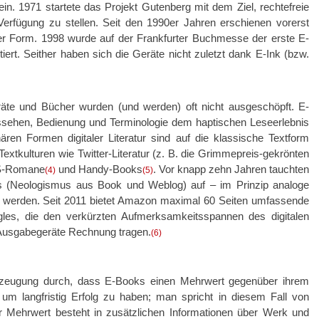
. 1971 startete das Projekt Gutenberg mit dem Ziel, rechtefreie
r Verfügung zu stellen. Seit den 1990er Jahren erschienen vorerst
taler Form. 1998 wurde auf der Frankfurter Buchmesse der erste E-
rt. Seither haben sich die Geräte nicht zuletzt dank E-Ink (bzw.
räte und Bücher wurden (und werden) oft nicht ausgeschöpft. E-
ssehen, Bedienung und Terminologie dem haptischen Leseerlebnis
ren Formen digitaler Literatur sind auf die klassische Textform
 Textkulturen wie Twitter-Literatur (z. B. die Grimmepreis-gekrönten
S-Romane
und Handy-Books
. Vor knapp zehn Jahren tauchten
(4)
(5)
s (Neologismus aus Book und Weblog) auf – im Prinzip analoge
rt werden. Seit 2011 bietet Amazon maximal 60 Seiten umfassende
gles, die den verkürzten Aufmerksamkeitsspannen des digitalen
r Ausgabegeräte Rechnung tragen.
(6)
rzeugung durch, dass E-Books einen Mehrwert gegenüber ihrem
m langfristig Erfolg zu haben; man spricht in diesem Fall von
 Mehrwert besteht in zusätzlichen Informationen über Werk und