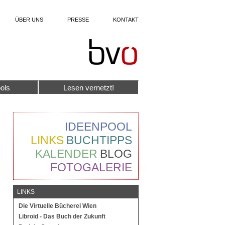
ÜBER UNS
PRESSE
KONTAKT
ols
Lesen vernetzt!
IDEENPOOL
LINKS
BUCHTIPPS
KALENDER
BLOG
FOTOGALERIE
LINKS
Die Virtuelle Bücherei Wien
Libroid - Das Buch der Zukunft