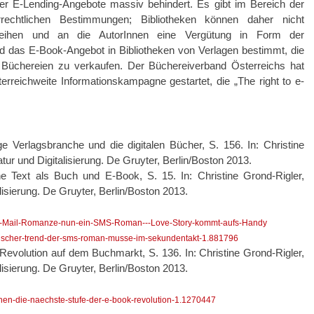
iver E-Lending-Angebote massiv behindert. Es gibt im Bereich der
rrechtlichen Bestimmungen; Bibliotheken können daher nicht
rleihen und an die AutorInnen eine Vergütung in Form der
ird das E-Book-Angebot in Bibliotheken von Verlagen bestimmt, die
Büchereien zu verkaufen. Der Büchereiverband Österreichs hat
erreichweite Informationskampagne gestartet, die „The right to e-
 Verlagsbranche und die digitalen Bücher, S. 156. In: Christine
tur und Digitalisierung. De Gruyter, Berlin/Boston 2013.
che Text als Buch und E-Book, S. 15. In: Christine Grond-Rigler,
lisierung. De Gruyter, Berlin/Boston 2013.
er-Mail-Romanze-nun-ein-SMS-Roman---Love-Story-kommt-aufs-Handy
anischer-trend-der-sms-roman-musse-im-sekundentakt-1.881796
 Revolution auf dem Buchmarkt, S. 136. In: Christine Grond-Rigler,
lisierung. De Gruyter, Berlin/Boston 2013.
hen-die-naechste-stufe-der-e-book-revolution-1.1270447