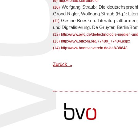
(9)
http://libroid.com/libroid/
Wolfgang Straub: Die deutschsprachig
(10)
Grond-Rigler, Wolfgang Straub (Hg.): Litera
Gesine Boesken: Literaturplattformen, 
(11)
und Digitalisierung. De Gruyter, Berlin/Bo
(12)
http://www.pwc.de/de/technologie-medien-un
(13)
http://www.bitkom.org/77489_77484.aspx
(14)
http://www.boersenverein.de/de/438648
Zurück ...