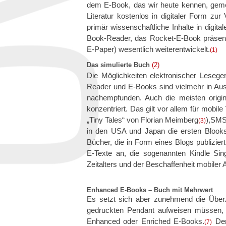
dem E-Book, das wir heute kennen, gemein
Literatur kostenlos in digitaler Form zu
primär wissenschaftliche Inhalte in digi
Book-Reader, das Rocket-E-Book präsentie
E-Paper) wesentlich weiterentwickelt.
(1)
Das simulierte Buch
(2)
Die Möglichkeiten elektronischer Lesege
Reader und E-Books sind vielmehr in Au
nachempfunden. Auch die meisten originä
konzentriert. Das gilt vor allem für mobile
„Tiny Tales“ von Florian Meimberg
),SM
(3)
in den USA und Japan die ersten Blook
Bücher, die in Form eines Blogs publizie
E-Texte an, die sogenannten Kindle Sin
Zeitalters und der Beschaffenheit mobile
Enhanced E-Books – Buch mit Mehrwert
Es setzt sich aber zunehmend die Übe
gedruckten Pendant aufweisen müssen, u
Enhanced oder Enriched E-Books.
Der
(7)