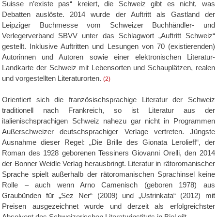
Suisse n’existe pas“ kreiert, die Schweiz gibt es nicht, was
Debatten auslöste. 2014 wurde der Auftritt als Gastland der
Leipziger Buchmesse vom Schweizer Buchhändler- und
Verlegerverband SBVV unter das Schlagwort „Auftritt Schweiz“
gestellt. Inklusive Auftritten und Lesungen von 70 (existierenden)
Autorinnen und Autoren sowie einer elektronischen Literatur-
Landkarte der Schweiz mit Lebensorten und Schauplätzen, realen
und vorgestellten Literaturorten.
(2)
Orientiert sich die französischsprachige Literatur der Schweiz
traditionell nach Frankreich, so ist Literatur aus der
italienischsprachigen Schweiz nahezu gar nicht in Programmen
Außerschweizer deutschsprachiger Verlage vertreten. Jüngste
Ausnahme dieser Regel: „Die Brille des Gionata Lerolieff“, der
Roman des 1928 geborenen Tessiners Giovanni Orelli, den 2014
der Bonner Weidle Verlag herausbringt. Literatur in rätoromanischer
Sprache spielt außerhalb der rätoromanischen Sprachinsel keine
Rolle – auch wenn Arno Camenisch (geboren 1978) aus
Graubünden für „Sez Ner“ (2009) und „Ustrinkata“ (2012) mit
Preisen ausgezeichnet wurde und derzeit als erfolgreichster
Absolvent des Schweizerischen Literaturinstituts in Biel gilt.