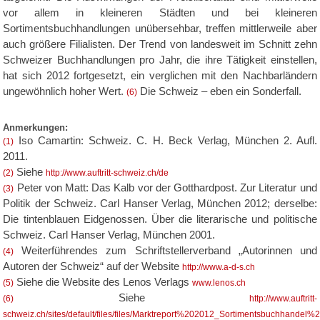
vor allem in kleineren Städten und bei kleineren
Sortimentsbuchhandlungen unübersehbar, treffen mittlerweile aber
auch größere Filialisten. Der Trend von landesweit im Schnitt zehn
Schweizer Buchhandlungen pro Jahr, die ihre Tätigkeit einstellen,
hat sich 2012 fortgesetzt, ein verglichen mit den Nachbarländern
ungewöhnlich hoher Wert.
Die Schweiz – eben ein Sonderfall.
(6)
Anmerkungen:
Iso Camartin: Schweiz. C. H. Beck Verlag, München 2. Aufl.
(1)
2011.
Siehe
(2)
http://www.auftritt-schweiz.ch/de
Peter von Matt: Das Kalb vor der Gotthardpost. Zur Literatur und
(3)
Politik der Schweiz. Carl Hanser Verlag, München 2012; derselbe:
Die tintenblauen Eidgenossen. Über die literarische und politische
Schweiz. Carl Hanser Verlag, München 2001.
Weiterführendes zum Schriftstellerverband „Autorinnen und
(4)
Autoren der Schweiz“ auf der Website
http://www.a-d-s.ch
Siehe die Website des Lenos Verlags
(5)
www.lenos.ch
Siehe
(6)
http://www.auftritt-
schweiz.ch/sites/default/files/files/Marktreport%202012_Sortimentsbuchhandel%