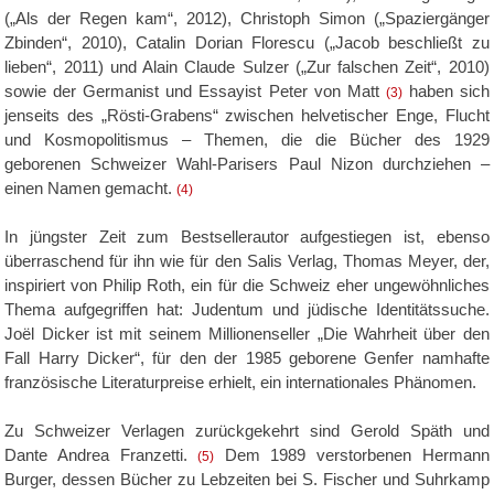
(„Als der Regen kam“, 2012), Christoph Simon („Spaziergänger
Zbinden“, 2010), Catalin Dorian Florescu („Jacob beschließt zu
lieben“, 2011) und Alain Claude Sulzer („Zur falschen Zeit“, 2010)
sowie der Germanist und Essayist Peter von Matt
haben sich
(3)
jenseits des „Rösti-Grabens“ zwischen helvetischer Enge, Flucht
und Kosmopolitismus – Themen, die die Bücher des 1929
geborenen Schweizer Wahl-Parisers Paul Nizon durchziehen –
einen Namen gemacht.
(4)
In jüngster Zeit zum Bestsellerautor aufgestiegen ist, ebenso
überraschend für ihn wie für den Salis Verlag, Thomas Meyer, der,
inspiriert von Philip Roth, ein für die Schweiz eher ungewöhnliches
Thema aufgegriffen hat: Judentum und jüdische Identitätssuche.
Joël Dicker ist mit seinem Millionenseller „Die Wahrheit über den
Fall Harry Dicker“, für den der 1985 geborene Genfer namhafte
französische Literaturpreise erhielt, ein internationales Phänomen.
Zu Schweizer Verlagen zurückgekehrt sind Gerold Späth und
Dante Andrea Franzetti.
Dem 1989 verstorbenen Hermann
(5)
Burger, dessen Bücher zu Lebzeiten bei S. Fischer und Suhrkamp