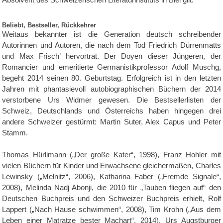
Beliebt, Bestseller, Rückkehrer
Weitaus bekannter ist die Generation deutsch schreibender
Autorinnen und Autoren, die nach dem Tod Friedrich Dürrenmatts
und Max Frisch’ hervortrat. Der Doyen dieser Jüngeren, der
Romancier und emeritierte Germanistikprofessor Adolf Muschg,
begeht 2014 seinen 80. Geburtstag. Erfolgreich ist in den letzten
Jahren mit phantasievoll autobiographischen Büchern der 2014
verstorbene Urs Widmer gewesen. Die Bestsellerlisten der
Schweiz, Deutschlands und Österreichs haben hingegen drei
andere Schweizer gestürmt: Martin Suter, Alex Capus und Peter
Stamm.
Thomas Hürlimann („Der große Kater“, 1998), Franz Hohler mit
vielen Büchern für Kinder und Erwachsene gleichermaßen, Charles
Lewinsky („Melnitz“, 2006), Katharina Faber („Fremde Signale“,
2008), Melinda Nadj Abonji, die 2010 für „Tauben fliegen auf“ den
Deutschen Buchpreis und den Schweizer Buchpreis erhielt, Rolf
Lappert („Nach Hause schwimmen“, 2008), Tim Krohn („Aus dem
Leben einer Matratze bester Machart“, 2014), Urs Augstburger